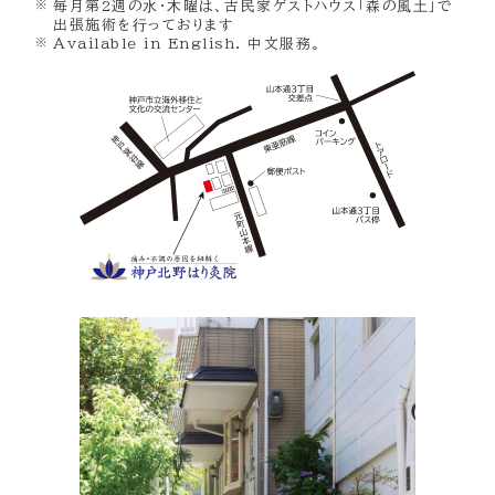
毎月第2週の⽔・⽊曜は、古⺠家ゲストハウス「森の⾵⼟」で
出張施術を⾏っております
Available in English. 中文服務。